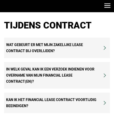
TIJDENS CONTRACT
WAT GEBEURT ER MET MIJN ZAKELIJKE LEASE
CONTRACT BIJ OVERLIJDEN?
Neemt u in geval van overlijden graag zo spoedig
IN WELK GEVAL KAN IK EEN VERZOEK INDIENEN VOOR
mogelijk per mail of telefonisch contact met ons op,
OVERNAME VAN MIJN FINANCIAL LEASE
via:
klantenservice@stellantis-finance.nl
of 088-
CONTRACT(EN)?
2012600.
U kunt een verzoek voor overname contract
Eenmanszaak
KAN IK HET FINANCIAL LEASE CONTRACT VOORTIJDIG
indienen, als er sprake is van:
In geval van overlijden stopt de onderneming van
BEEINDIGEN?
rechtswegen. Hierdoor valt het openstaand saldo in