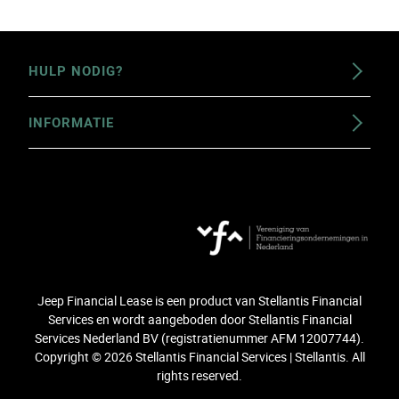
HULP NODIG?
Wat is Financial Lease?
INFORMATIE
Veelgestelde vragen
Documenten
Contact
Disclaimer
Toegankelijkheidsverklaring
Privacybeleid
Jeep.nl
Jeep Financial Lease is een product van Stellantis Financial
Services en wordt aangeboden door Stellantis Financial
Services Nederland BV (registratienummer AFM 12007744).
Copyright © 2026 Stellantis Financial Services | Stellantis. All
rights reserved.