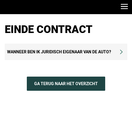
EINDE CONTRACT
WANNEER BEN IK JURIDISCH EIGENAAR VAN DE AUTO?
Na betaling van de laatste maandtermijn en een
eventuele slottermijn wordt u juridisch eigenaar van
GA TERUG NAAR HET OVERZICHT
de auto. U ontvangt van ons, rekeninghoudend met
een wettelijk bepaalde storneringstermijn, na
inlossing het overschrijvingsbewijs
(eigendomsbewijs).